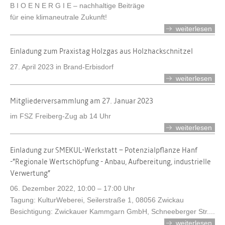
B I O E N E R G I E – nachhaltige Beiträge
für eine klimaneutrale Zukunft!
weiterlesen
Einladung zum Praxistag Holzgas aus Holzhackschnitzel
27. April 2023 in Brand-Erbisdorf
weiterlesen
Mitgliederversammlung am 27. Januar 2023
im FSZ Freiberg-Zug ab 14 Uhr
weiterlesen
Einladung zur SMEKUL-Werkstatt – Potenzialpflanze Hanf
-”Regionale Wertschöpfung - Anbau, Aufbereitung, industrielle
Verwertung”
06. Dezember 2022, 10:00 – 17:00 Uhr
Tagung: KulturWeberei, Seilerstraße 1, 08056 Zwickau
Besichtigung: Zwickauer Kammgarn GmbH, Schneeberger Str....
weiterlesen